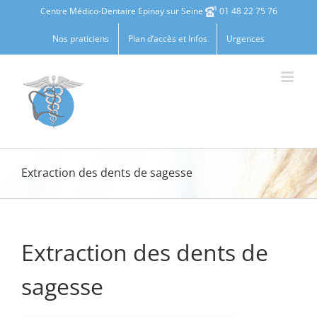
Passer
Centre Médico-Dentaire Epinay sur Seine
01 48 22 75 76
au
contenu
Nos praticiens
Plan d’accès et Infos
Urgences
Extraction des dents de sagesse
Extraction des dents de
sagesse